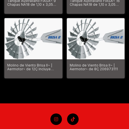
Tanque Australiano FIASA¬ 9
Tanque Australiano FIASA¬ 16
Chapas NÁ18 de 1,10 x 3,05
Chapas NÁ18 de 1,10 x 3,05
Capacidad 56.683 litros
Capacidad 179.146 litros
CÑdigo: 211108309
CÑdigo: 211108316
Molino de Viento Brisa II¬ |
Molino de Viento Brisa II¬ |
Aermotor¬ de 12Ç Incluye
Aermotor¬ de 8Ç 206973111
torre adaptadora para instalar
en cualquier otra marca
206075EMP