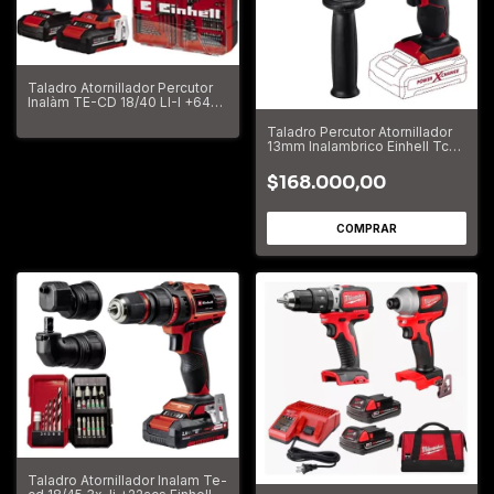
Taladro Atornillador Percutor
Inalàm TE-CD 18/40 LI-I +64
Acc + 2 Bat
Taladro Percutor Atornillador
13mm Inalambrico Einhell Tc-
id 18 a Bateria 18v
$168.000,00
Taladro Atornillador Inalam Te-