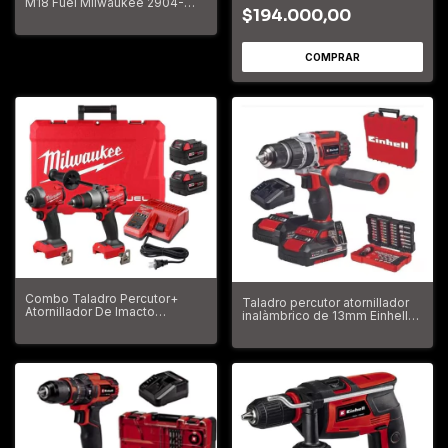
M18 Fuel Milwaukee 2904-
$194.000,00
259a
Combo Taladro Percutor+
Taladro percutor atornillador
Atornillador De Imacto
inalàmbrico de 13mm Einhell
Milwaukee 3697-259a
TP-CD 18/60 Li-i BL +39 kit
18V + accesorios