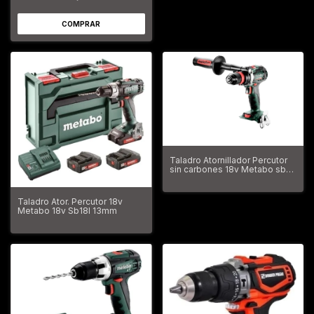
Taladro Atornillador Percutor
sin carbones 18v Metabo sb
18 ltx bl q i
Taladro Ator. Percutor 18v
Metabo 18v Sb18l 13mm