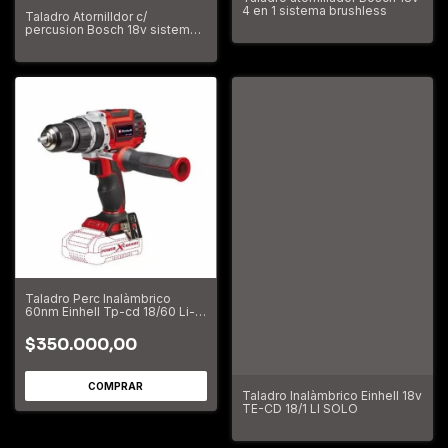
4 en 1 sistema brushless
Taladro Atornilldor c/
percusion Bosch 18v sistema
brushless
Taladro Perc Inalàmbrico
60nm Einhell Tp-cd 18/60 Li-i
Bl Li Solo
$350.000,00
Taladro Inalàmbrico Einhell 18v
TE-CD 18/1 LI SOLO