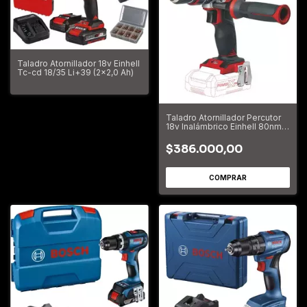
Taladro Atornillador 18v Einhell
Tc-cd 18/35 Li+39 (2x2,0 Ah)
Taladro Atornillador Percutor
18v Inalámbrico Einhell 80nm
TP-CD 18/80 Li-i BL - Solo
$386.000,00