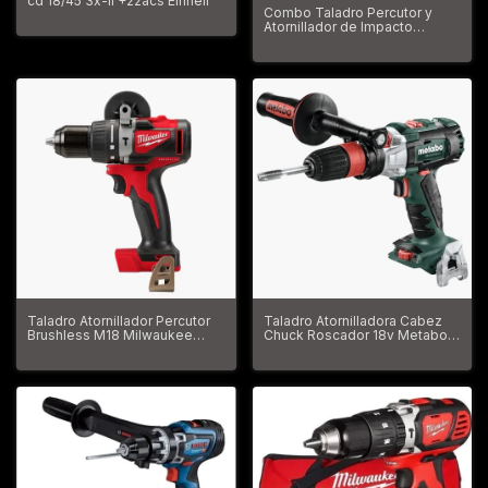
cd 18/45 3x-li +22acs Einhell
Combo Taladro Percutor y
Atornillador de Impacto
Milwaukee 2900-259ax
Taladro Atornillador Percutor
Taladro Atornilladora Cabez
Brushless M18 Milwaukee
Chuck Roscador 18v Metabo
2902-20
Aleman GB 18 LTX