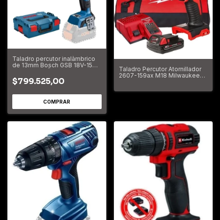
Taladro percutor inalàmbrico
de 13mm Bosch GSB 18V-150
Taladro Percutor Atornillador
C con maletÕn de transporte
2607-159ax M18 Milwaukee
$799.525,00
Bolso