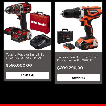
Taladro Percutor Einhell 18v
Taladro atornillador percutor
sistema brushless Tp-cd
Dowen pagio 18v 9993121
18/50 Li-i BL KIT
$556.000,00
$209.290,00