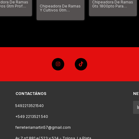
Chipeadora De Ramas
adora De Ramas
Chipeadora De Ramas
Gts 1800pto Para
ivos Gtm Prof
Y Cultivos Gtm
Tractor Ramas 14 Cm
0t Gtm 1605150
Gts1300 Pto Gtm
Max
1605160
CONTACTÁNOS
NE
5492213521540
+549 2213521 540
ferreteriamartin57@gmail.com
Av 7 nº 881 e/ 523 y 524 - Tolosa, La Plata