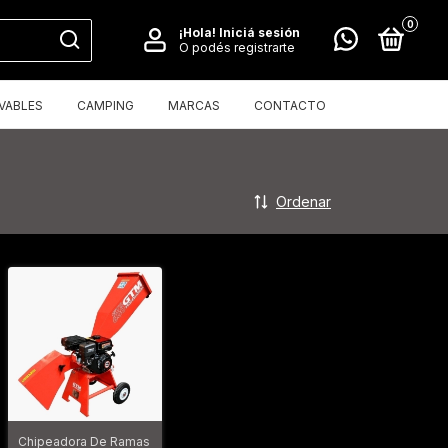
0
¡Hola!
Iniciá sesión
O podés registrarte
VABLES
CAMPING
MARCAS
CONTACTO
Ordenar
Chipeadora De Ramas