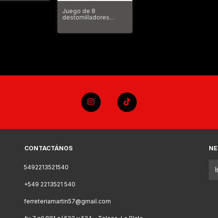
Juego de 8
destornilladores
Craftsman
combinados bi-
material
CONTACTÁNOS
NE
5492213521540
+549 2213521 540
ferreteriamartin57@gmail.com