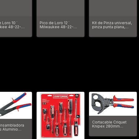
e Loro 10¨
Pico de Loro 12¨
Kit de Pinza universal,
kee 48-22-
Milwaukee 48-22-
pinza punta plana,
6312
alicate aislado IKPL3
Cortacable Criquet
Ensambladora
Knipex 280mm
s Aluminio
380mm 95 31 280
 Knipex
40