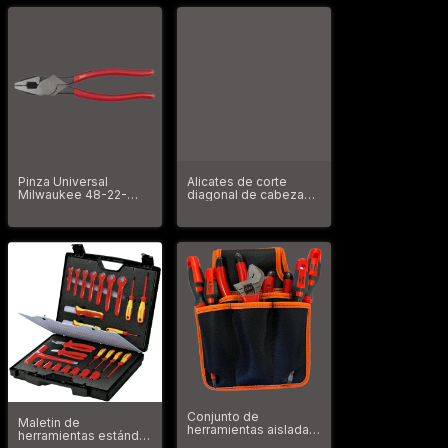
Pinza Universal
Alicates de corte
Milwaukee 48-22-
diagonal de cabeza
6502
en ángulo de 8" 48-
22-6528
Conjunto de
Maletin de
herramientas aisladas
herramientas estándar
Bahco S1000V-7