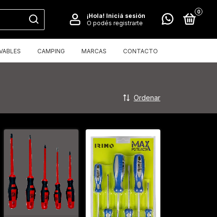
0
¡Hola!
Iniciá sesión
O podés registrarte
VABLES
CAMPING
MARCAS
CONTACTO
Ordenar