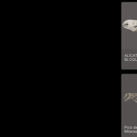
ALICA
BLOQU
MORDA
10" C
DE PAR
EMPUÑ
3810
Pico d
Milwau
6512