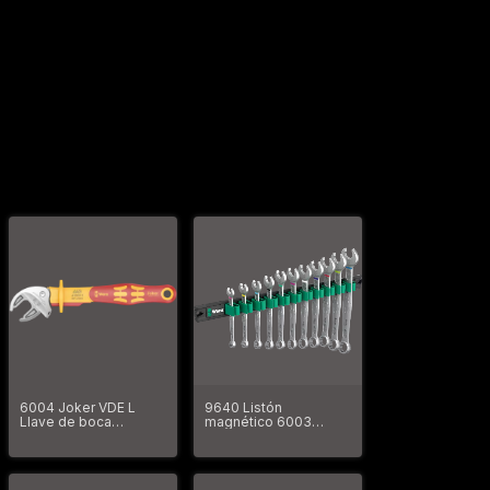
6004 Joker VDE L
9640 Listón
Llave de boca
magnético 6003
autoajustante de
Joker 1 Juego de
aislamiento VDE
llaves de boca y anillo