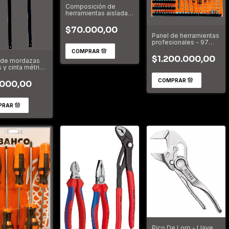
Composición de
herramientas aisladas
para electricistas - 6
piezas pla023-is
$70.000,00
Panel de herramientas
profesionales - 97
piezas Bahco
$1.200.000,00
 de mordazas
 y cinta métrica
 - 3 Piezas
4-qc-mt
.000,00
Pico De Loro - Llave