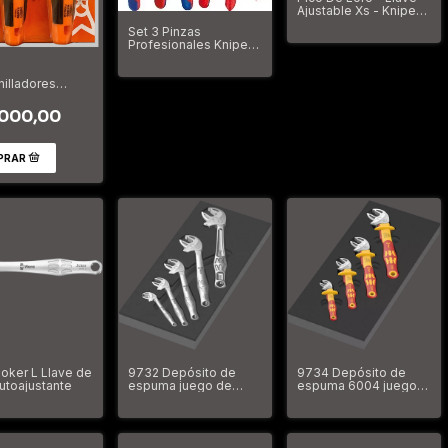
Ajustable Xs - Knipex
86 04 100
Set 3 Pinzas
Profesionales Knipex
002093s
nilladores
um p-3000/6h
000,00
oker L Llave de
9732 Depósito de
9734 Depósito de
utoajustante
espuma juego de
espuma 6004 juego
llaves 6004 Joker Set
de llaves de boca
1
autoajustante Joker
VDE Set 1