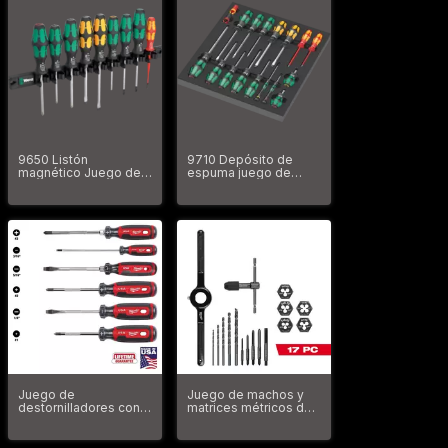
9650 Listón
9710 Depósito de
magnético Juego de
espuma juego de
destornilladores
destornilladores Set 1
Kraftform
Juego de
Juego de machos y
destornilladores con
matrices métricos de
agarre de cojín (EE.
17 piezas 49-22-5601
UU.) MT2006