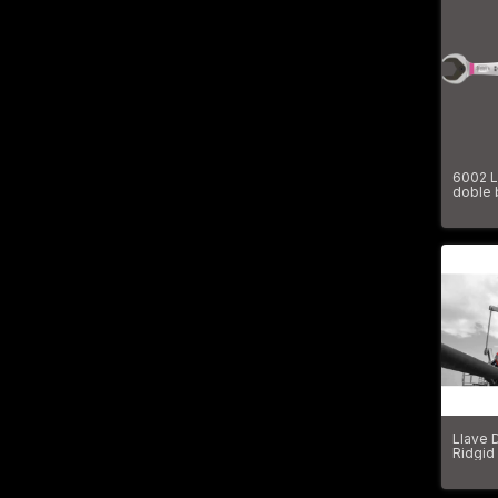
6002 L
doble 
Llave 
Ridgid
Resist