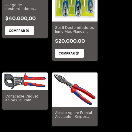
Juego de
destornilladores
aislados mango
premium 800iec/5rn
$40.000,00
Bahco
Set 6 Destornilladores
Irimo Max Planos
Phillips Kit IRIMO
$20.000,00
Cortacable Criquet
Knipex 250mm
Ø240mm2 95 31 250
Alicate Agarre Frontal
Ajustable - Knipex
Twingrip 82 02 200