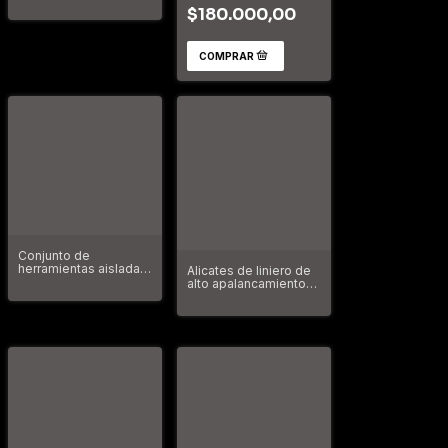
26 piezas Con
$180.000,00
herramientas aisladas
Knipex 98 99 12
Conjunto de
herramientas aisladas
Alicates de liniero de
Bahco S1000V-M10
alto apalancamiento
Comfort Grip de 9"
con engarzador 48-
22-6100