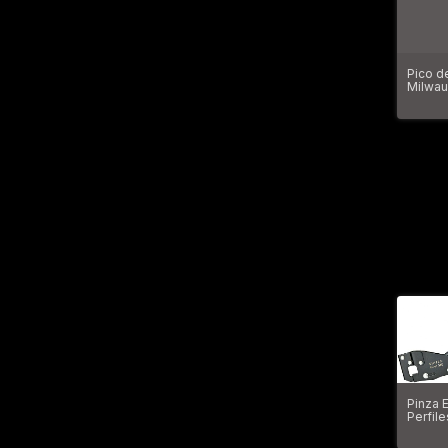
Pico d
Milwau
6310
Pinza 
Perfile
P/yeso
90423