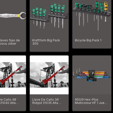
laves fijas de
Kraftform Big Pack
Bicycle Big Pack 1
boca Joker
300
De Caño 48¨
Llave De Caño 36¨
950/9 Hex-Plus
 31040 Alta
Ridgid 31035 Alta
Multicolour HF 1 Juego
encia
Resistencia
de llaves acodadas
métricas, BlackLaser,
con función de