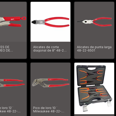
retención
TES DE
Alicates de corte
Alicates de punta larga
EO DE
diagonal de 8" 48-22-
48-22-6501
ZA RECTA DE
6508
ON™ BLOQUEO
 Y
ADURA 48-22-
e loro 12¨
Pico de loro 10¨
kee 48-22-
Milwaukee 48-22-
6510