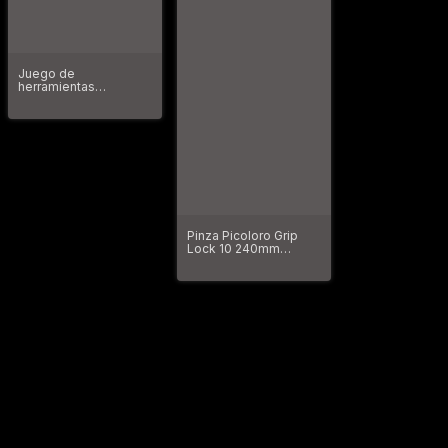
Juego de
herramientas
manuales aisladas de
5 piezas de 1000 V
48-22-2215
Pinza Picoloro Grip
Lock 10 240mm
Origen Usa