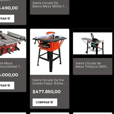
Sierra Circular De
Banco Mesa 1800w 10
.490,00
250mm 5000rpm Kld
SM250B 220 V
 De Mesa
Sierra Circular de
rica Einhell Te-
Mesa Trifasica 2800w
10 Si Solo
Metabo
.000,00
Sierra Circular De Pie
Dowen Pagio 1500w
254 Mm 9991634
$477.850,00