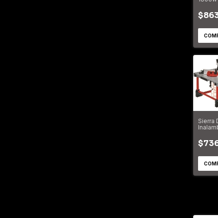
$863
Sierra
Inalamb
ts 36/2
$736