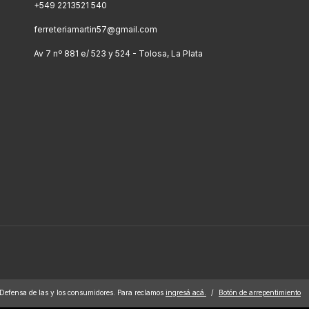
+549 2213521 540
ferreteriamartin57@gmail.com
Av 7 nº 881 e/ 523 y 524 - Tolosa, La Plata
Defensa de las y los consumidores. Para reclamos
ingresá acá.
/
Botón de arrepentimiento