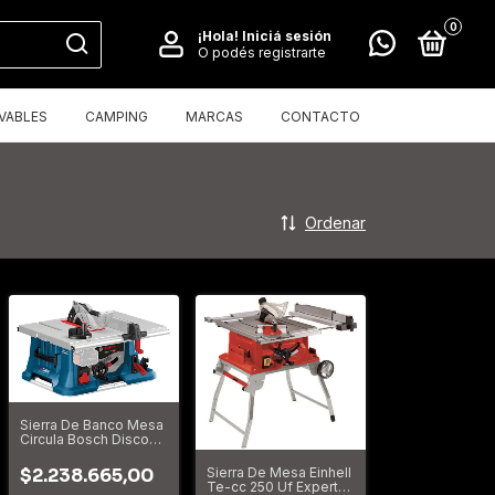
0
¡Hola!
Iniciá sesión
O podés registrarte
VABLES
CAMPING
MARCAS
CONTACTO
Ordenar
Sierra De Banco Mesa
Circula Bosch Disco
Gts 18v-216 Biturbo
$2.238.665,00
Sierra De Mesa Einhell
Te-cc 250 Uf Expert