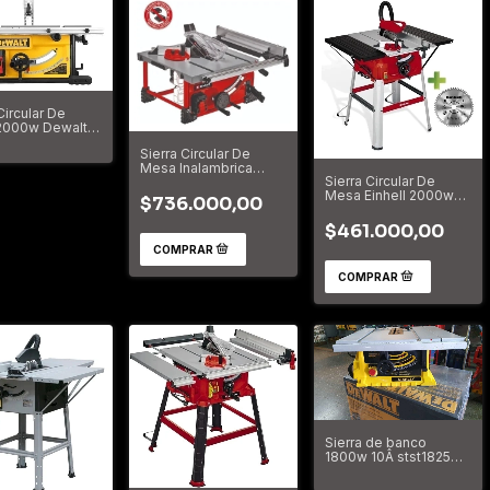
Circular De
2000w Dewalt
 Dwe7492
Sierra Circular De
Mesa Inalambrica
Sierra Circular De
Transportable Einhell
Mesa Einhell 2000w
$736.000,00
TC-TS 2025/2
$461.000,00
Sierra de banco
1800w 10Â stst1825
Stanley