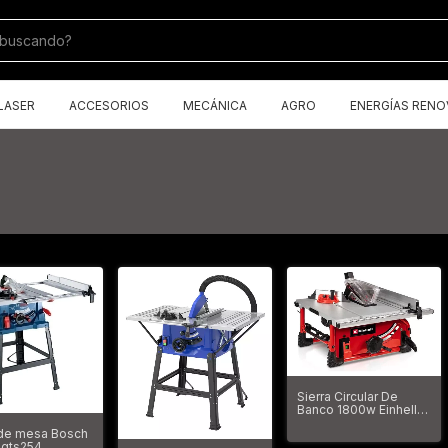
LASER
ACCESORIOS
MECÁNICA
AGRO
ENERGÍAS RENO
Sierra Circular De
Banco 1800w Einhell
Te-ts 254 T
 de mesa Bosch
 gts254