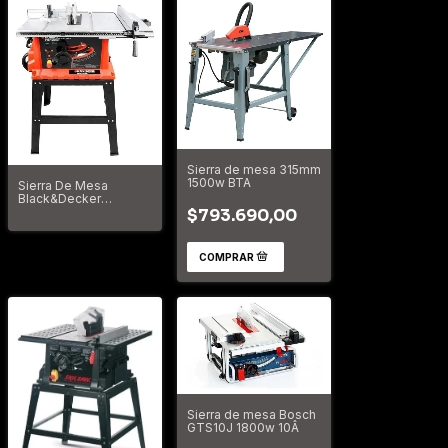
Sierra de mesa 315mm
1500w BTA
Sierra De Mesa
Black&Decker
Bdts1800
$793.690,00
Sierra de mesa Bosch
GTS10J 1800w 10Â