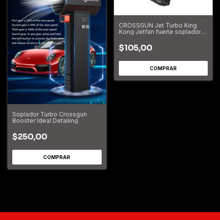
CROSSGUN Jet Turbo King
Kong Jetfan fuerte soplador
portátil de mano con
iluminación LED eliminación de
$105,00
polvo computadora huracán
tormenta X3
Soplador Turbo Crossgun
Booster Ideal Detailing
$250,00