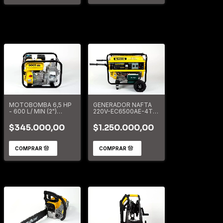
MOTOBOMBA 6,5 HP
GENERADOR NAFTA
- 600 L/ MIN (2")
220V-EC6500AE-4T-
DOG52120
A/ELECT.-5.5KVA
DOG52009
$345.000,00
$1.250.000,00