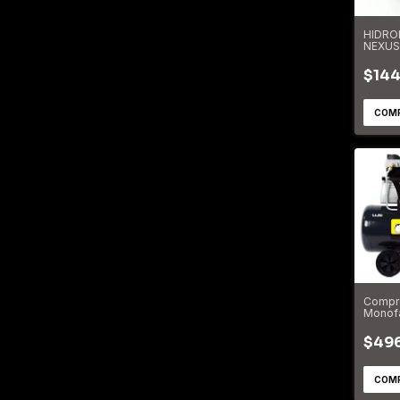
HIDRO
NEXUS
FRIA 1
DOG5
$144
Compr
Monofá
Dogo P
DOG5
$49