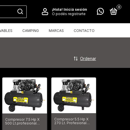
0
¡Hola!
Iniciá sesión
O podés registrarte
VABLES
CAMPING
MARCAS
CONTACTO
Ordenar
Compresor 5.5 Hp X
Compresor 7.5 Hp X
270 Lt. Profesional
500 Lt.profesional
Trifasico Dogo
Trifasico Dogo