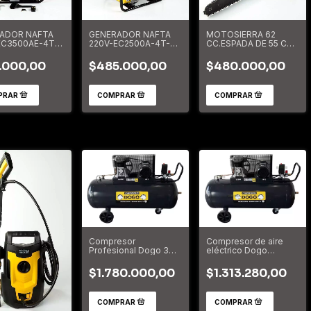
MOTOSIERRA 62
ADOR NAFTA
GENERADOR NAFTA
CC.ESPADA DE 55 CM
EC3500AE-4T-
220V-EC2500A-4T-
INDUSTRIAL
T.-2.7KVA
A/MANUAL-2.3KVA
DOG53503
2006
DOG52001
$480.000,00
.000,00
$485.000,00
Compresor de aire
Compresor
eléctrico Dogo
Profesional Dogo 3
DOG50350 trifásico
Hp 200 Lts Trifásico A
100L 3hp 380V negro
Correa DOG50355
$1.313.280,00
$1.780.000,00