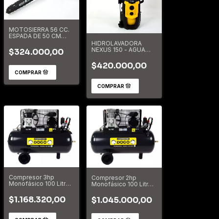
MOTOSIERRA 56 CC.
ESPADA DE 50 CM
PROFESIONAL
HIDROLAVADORA
DOG53502
NEXUS 150 - AGUA
$324.000,00
FRIA 150 BAR 2500W
DOG53720
$420.000,00
Compresor 3hp
Compresor 2hp
Monofásico 100 Litros
Monofásico 100 Litros
Dogo Profesional
Dogo Profesional
DOG50345
DOG50340
$1.168.320,00
$1.045.000,00