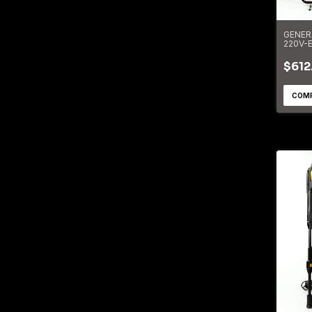
GENER
220V-
A/ELEC
DOG5
$612