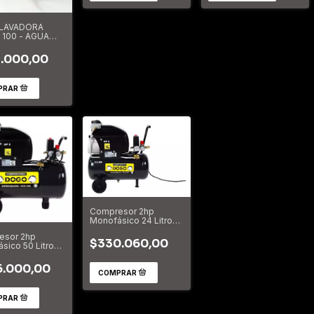
LAVADORA
 100 - AGUA
00 BAR 1400W
3700
.000,00
Compresor 2hp
Monofásico 24 Litros
Dogo Profesional
esor 2hp
DOG50330
$330.060,00
sico 50 Litros
rofesional
0335
6.000,00