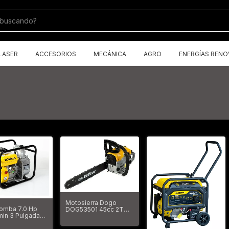
LASER
ACCESORIOS
MECÁNICA
AGRO
ENERGÍAS RENO
Motosierra Dogo
omba 7.0 Hp
DOG53501 45cc 2T
min 3 Pulgada
2.4hp Espada 18
 4 Tiempo Dogo
Jardinería