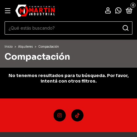
0
Inicio
>
Alquileres
>
Compactación
Compactación
No tenemos resultados para tu búsqueda. Por favor,
intentá con otros filtros.