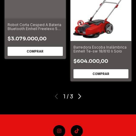
Robot Corta Cesped A Bateria
Bluetooth Einhell Freelexo 500
LCD BT
$3.079.000,00
Barredora Escoba Inalàmbrica
Einhell Te-sw 18/610 li Solo
$604.000,00
1
/
3