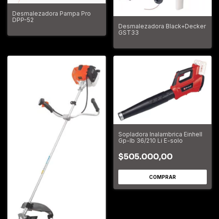
Desmalezadora Pampa Pro
DPP-52
Desmalezadora Black+Decker
GST33
Sopladora Inalambrica Einhell
Gp-lb 36/210 Li E-solo
$505.000,00