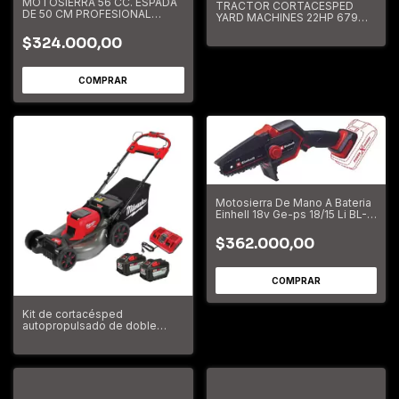
MOTOSIERRA 56 CC. ESPADA
TRACTOR CORTACESPED
DE 50 CM PROFESIONAL
YARD MACHINES 22HP 679
DOG53502
CC. YM-67946
$324.000,00
Motosierra De Mano A Bateria
Einhell 18v Ge-ps 18/15 Li BL-
Solo
$362.000,00
Kit de cortacésped
autopropulsado de doble
batería M18 FUEL™ de 21"
2823-20