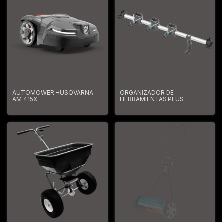
AUTOMOWER HUSQVARNA
ORGANIZADOR DE
AM 415X
HERRAMIENTAS PLUS