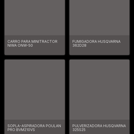
CARRO PARA MINITRACTOR
FUMIGADORA HUSQVARNA
NIWA ONW-50
362D28
SOPLA-ASPIRADORA POULAN
PULVERIZADORA HUSQVARNA
PRO BVM210VS
325S25