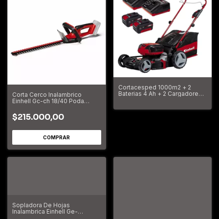
Cortacesped 1000m2 + 2
Baterias 4 Ah + 2 Cargadores
Corta Cerco Inalambrico
Einhell GE-CM 36/47 S HW Li
Einhell Gc-ch 18/40 Poda
Espada 40cm 3410940
$215.000,00
Sopladora De Hojas
Inalambrica Einhell Ge-
ub18/250 Km/h Sola