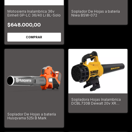
Motosierra Inalambrica 36v
Soplador De Hojas a batería
Einhell GP-LC 36/40 Li BL-Solo
Niwa BSW-072
$648.000,00
Sopladora Hojas Inalambrica
DCBL720B Dewalt 20v XR
Brushless 90mph
Soplador De Hojas a batería
Husqvarna 525i B Mark