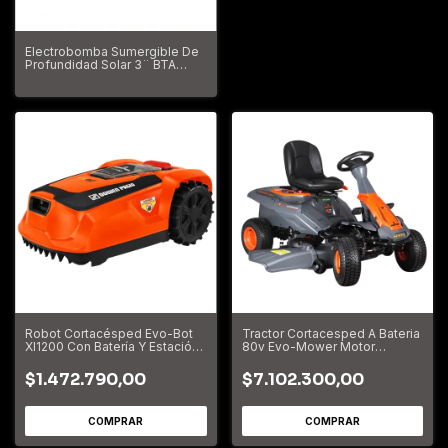
Electrobomba Sumergible De
Profundidad Solar 3¨ BTA
195218
Robot Cortacésped Evo-Bot
Tractor Cortacesped A Bateria
Xl1200 Con Batería Y Estación
80v Evo-Mower Motor
De Carga 9995506
Brushless 9995590
$1.472.790,00
$7.102.300,00