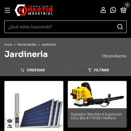
0
Inicio
>
Herramientas
>
Jardineria
Jardineria
139 productos
ORDENAR
FILTRAR
Soplador Mochila A Explosion
52cc Bta 877638.1 Naftero