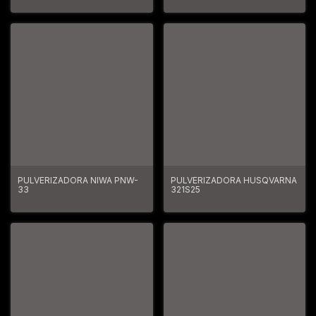
PULVERIZADORA NIWA PNW-
PULVERIZADORA HUSQVARNA
33
321S25