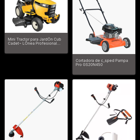
Mini Tractor para JardÕn Cub
Cadet¬ LÕnea Profesional
XT2 ENDURO Modelo LX 54
Motor Kholer¬ 26HP
BicilÕndrico OHV 125554111
Cortadora de c_sped Pampa
Pro GS20N450