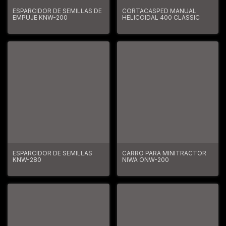
ESPARCIDOR DE SEMILLAS DE
CORTACÄSPED MANUAL
EMPUJE KNW-200
HELICOIDAL 400 CLASSIC
ESPARCIDOR DE SEMILLAS
CARRO PARA MINITRACTOR
KNW-280
NIWA ONW-200