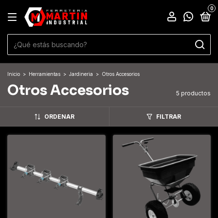
0
Inicio
>
Herramientas
>
Jardineria
>
Otros Accesorios
Otros Accesorios
5 productos
ORDENAR
FILTRAR