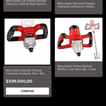
Mezclador De Pintura Revear
Mezclador Electrica Pintura
Electrico 1200 W Rubi Rubimix
Cemento Adhesivo 1200w
9
Rubimix7
Mezclador Pintura Einhell
1600w 2 Vel Yeso 65l + Pala
Mezclador Batidor Pintura
Cemento Enduido Yeso 18v
Einhell TE-MX 18 Li
$329.000,00