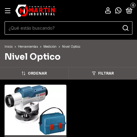
0
Inicio
>
Herramientas
>
Medición
>
Nivel Optico
Nivel Optico
ORDENAR
FILTRAR