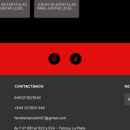
 DE ESPATULAS
JUEGO DE ESPATULAS
JUNTAS LEVEL5
PARA JUNTAS LEVEL5
e De 3
Paquete De 3
los Para Juntas
Cuchillas Para Juntas
ro Inoxidable
Soldadas
ango De Agarre
CONTACTÁNOS
NE
5492213521540
+549 2213521 540
ferreteriamartin57@gmail.com
Av 7 nº 881 e/ 523 y 524 - Tolosa, La Plata