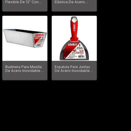
Flexible De 12" Con
Elástica De Acero
Hoja De 0,4 Mm X 100
Inoxidable Soldado
Mm
De 4" Level5
Budinera Para Masilla
Espatula Para Juntas
De Acero Inoxidable
De Acero Inoxidable
De 12" Level5
De 6" Con Mango De
Agarre Suave Level5