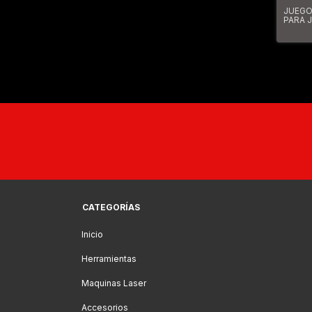
JUEGO
PARA 
Paquet
Cuchil
De Ace
Con M
Suave
CATEGORÍAS
Inicio
Herramientas
Maquinas Laser
Accesorios