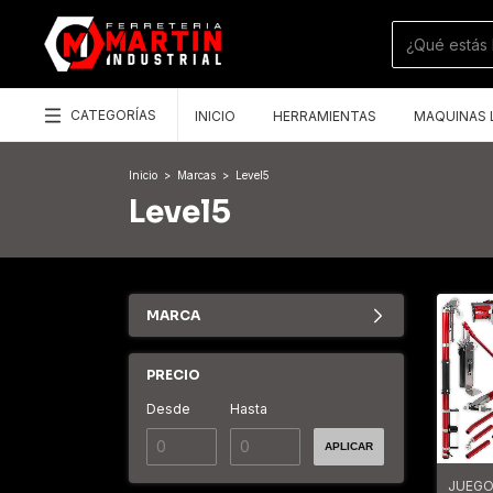
CATEGORÍAS
INICIO
HERRAMIENTAS
MAQUINAS 
Inicio
>
Marcas
>
Level5
Level5
MARCA
PRECIO
Desde
Hasta
APLICAR
JUEGO