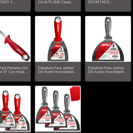
TADO Y
CAJA PLANA Cajas
ENCINTADO
ADO
MEGA De 7/10", Asa
SEMIAUTOMÁTICA
Extensible De 40-62"
Banjo Semiautomático
+ Bomba
Para Paneles De Yeso
Level5
 Para Paneles De
Espatula Para Juntas
Espatula Para Juntas
e 6" Con Hoja
De Acero Inoxidable
De Acero Inoxidable
ro Al Carbono
De 4" Con Mango De
Soldado De 6" Level5
Agarre Suave Level5