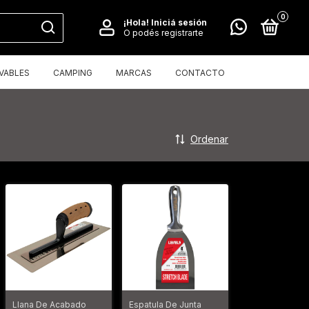
0
¡Hola!
Iniciá sesión
O podés registrarte
VABLES
CAMPING
MARCAS
CONTACTO
Ordenar
Llana De Acabado
Espatula De Junta