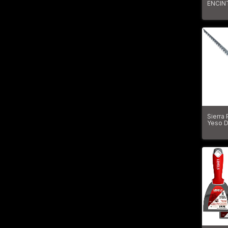
ENCIN
ACAB
Sierra
Yeso D
De Ace
Level5