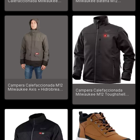
Calefaccionada Milwaukee
Milwaukee Bateria M12
Quietshell 224
Toughshell 204-20
Campera Calefaccionada M12
Milwaukee Axis + Hidrobreak
Campera Calefaccionada
203rn
Milwaukee M12 Toughshell
202-20