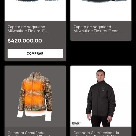
Zapato de seguridad
Zapato de seguridad
Milwaukee Flextred™
Milwaukee Flextred™ con
1L110133S 1PS ESD FO SR
sistema BOA® S1PS B1L110133
4932493688
ESD FO SR
$420.000,00
Campera Camuflada
Campera Calefaccionada