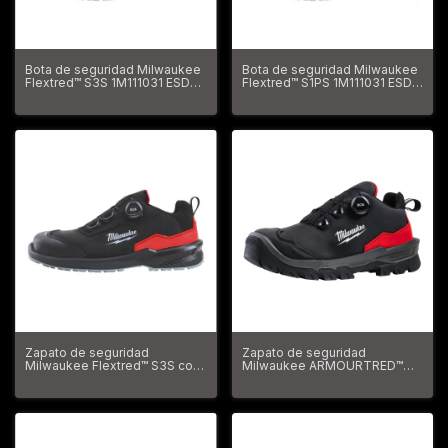
Bota de seguridad Milwaukee
Bota de seguridad Milwaukee
Flextred™ S3S 1M111031 ESD
Flextred™ S1PS 1M111031 ESD
SC FO SR
FO SR
Zapato de seguridad
Zapato de seguridad
Milwaukee Flextred™ S3S con
Milwaukee ARMOURTRED™
sistema BOA® B1L110133 S3S
S3S con sistema BOA® ESD CI
ESD SC FO SR
HRO SC FO LG SR