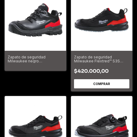
Zapato de seguridad
Zapato de seguridad
Milwaukee negro
Milwaukee Flextred™ S3S
ARMOURTRED™S3S HRO SC
1L110133 ESD SC FO SR
FO LG SR
4932493714
$420.000,00