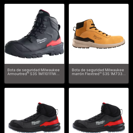
Bota de seguridad Milwaukee
Bota de seguridad Milwaukee
Armourtred™ S3S 1M110111W
marrón Flextred™ S3S 1M733
ESD CI HI HRO SC FO LG SR
ESD SC FO SR