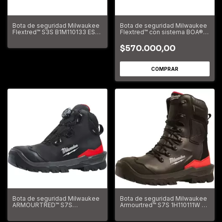
Bota de seguridad Milwaukee
Bota de seguridad Milwaukee
Flextred™ S3S B1M110133 ESD
Flextred™ con sistema BOA®
SC FO SR
S1PS B1M111031 ESD FO SR
$570.000,00
Bota de seguridad Milwaukee
Bota de seguridad Milwaukee
ARMOURTRED™ S7S
Armourtred™ S7S 1H110111W CI
B1M110111W CI HI HRO SC FO
HI AN HRO SC FO LG SR
LG SR