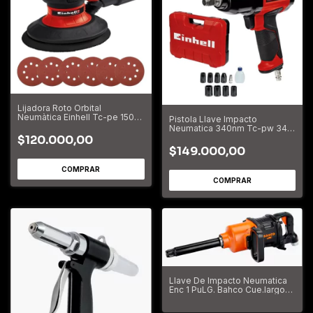
Lijadora Roto Orbital
Neumàtica Einhell Tc-pe 150
Pistola Llave Impacto
Mm 6 PuLG
Neumatica 340nm Tc-pw 340
Einhell
$120.000,00
$149.000,00
Llave De Impacto Neumatica
Enc 1 PuLG. Bahco Cue.largo
Bp901L