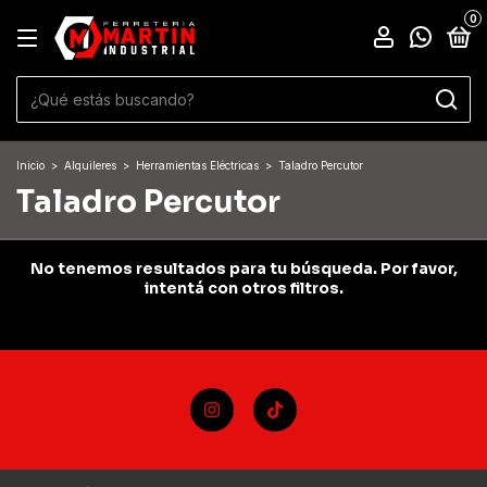
0
Inicio
>
Alquileres
>
Herramientas Eléctricas
>
Taladro Percutor
Taladro Percutor
No tenemos resultados para tu búsqueda. Por favor,
intentá con otros filtros.